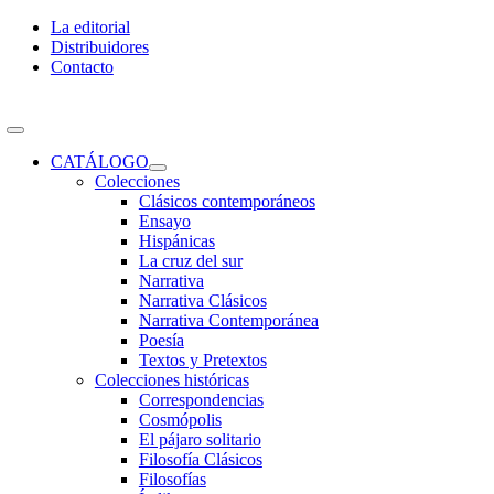
Skip
La editorial
to
Distribuidores
content
Contacto
Toggle
Navigation
CATÁLOGO
Colecciones
Clásicos contemporáneos
Ensayo
Hispánicas
La cruz del sur
Narrativa
Narrativa Clásicos
Narrativa Contemporánea
Poesía
Textos y Pretextos
Colecciones históricas
Correspondencias
Cosmópolis
El pájaro solitario
Filosofía Clásicos
Filosofías