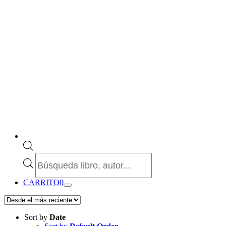
Búsqueda
de
productos
CARRITO
0
Sort by
Date