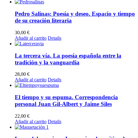
Pedro Salinas: Poesía y deseo. Espacio y tiempo
de su creación literaria
30,00
€
Añadir al carrito
Details
La tercera vía. La poesía española entre la
tradición y la vanguardia
28,00
€
Añadir al carrito
Details
El tiempo y su espuma. Correspondencia
personal Juan Gil-Albert y Jaime Siles
22,00
€
Añadir al carrito
Details