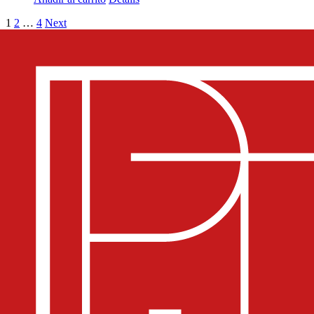
1
2
…
4
Next