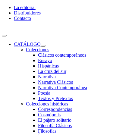
Skip
La editorial
to
Distribuidores
content
Contacto
Toggle
Navigation
CATÁLOGO
Colecciones
Clásicos contemporáneos
Ensayo
Hispánicas
La cruz del sur
Narrativa
Narrativa Clásicos
Narrativa Contemporánea
Poesía
Textos y Pretextos
Colecciones históricas
Correspondencias
Cosmópolis
El pájaro solitario
Filosofía Clásicos
Filosofías