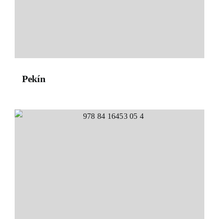
Pekín