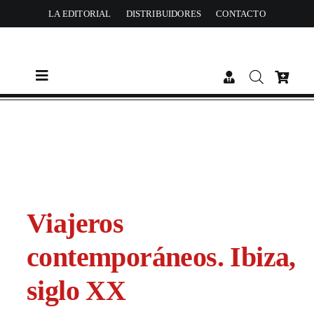
Skip
LA EDITORIAL
DISTRIBUIDORES
CONTACTO
to
content
Toggle
Navigation
CATÁLOGO
AUTORES
ACTUALIDAD
Viajeros
contemporáneos. Ibiza,
PREMIOS
siglo XX