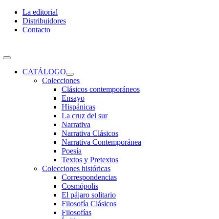
Skip
La editorial
to
Distribuidores
content
Contacto
Toggle
Navigation
CATÁLOGO
Colecciones
Clásicos contemporáneos
Ensayo
Hispánicas
La cruz del sur
Narrativa
Narrativa Clásicos
Narrativa Contemporánea
Poesía
Textos y Pretextos
Colecciones históricas
Correspondencias
Cosmópolis
El pájaro solitario
Filosofía Clásicos
Filosofías