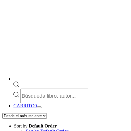
Búsqueda
de
productos
CARRITO
0
Sort by
Default Order