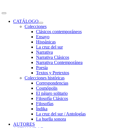
Toggle
Navigation
CATÁLOGO
Colecciones
Clásicos contemporáneos
Ensayo
Hispánicas
La cruz del sur
Narrativa
Narrativa Clásicos
Narrativa Contemporánea
Poesía
Textos y Pretextos
Colecciones históricas
Correspondencias
Cosmópolis
El pájaro solitario
Filosofía Clásicos
Filosofías
Índika
La cruz del sur / Antologías
La huella sonora
AUTORES