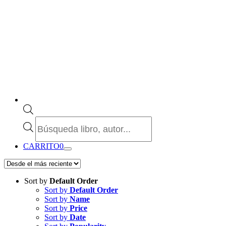
Búsqueda
de
productos
CARRITO
0
Sort by
Default Order
Sort by
Default Order
Sort by
Name
Sort by
Price
Sort by
Date