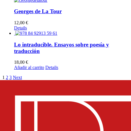
Georges de La Tour
12,00
€
Details
Lo intraducible. Ensayos sobre poesía y
traducción
18,00
€
Añadir al carrito
Details
1
2
3
Next