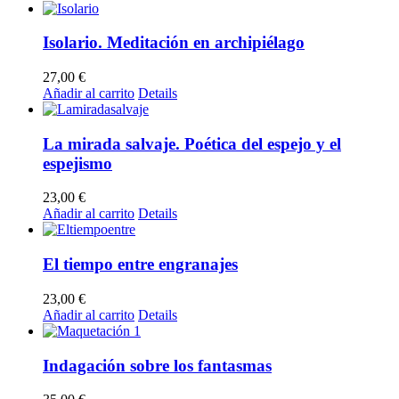
Isolario. Meditación en archipiélago
27,00
€
Añadir al carrito
Details
La mirada salvaje. Poética del espejo y el
espejismo
23,00
€
Añadir al carrito
Details
El tiempo entre engranajes
23,00
€
Añadir al carrito
Details
Indagación sobre los fantasmas