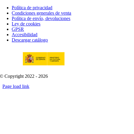
Política de privacidad
Condiciones generales de venta
Política de envío, devoluciones
Ley de cookies
GPSR
Accesibilidad
Descargar catálogo
© Copyright 2022 - 2026
Page load link
Go
to
Top