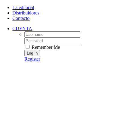
Skip
La editorial
to
Distribuidores
content
Contacto
CUENTA
Username:
Password:
Remember Me
Register