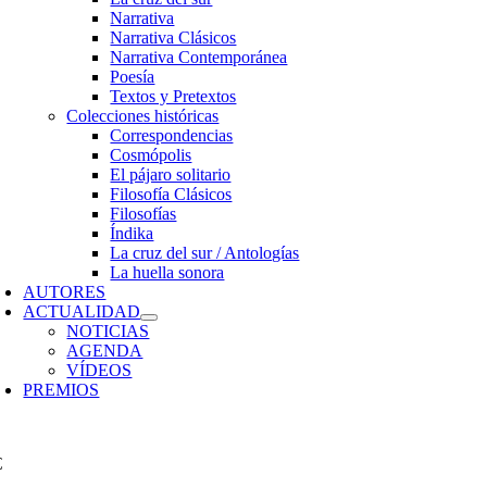
Narrativa
Narrativa Clásicos
Narrativa Contemporánea
Poesía
Textos y Pretextos
Colecciones históricas
Correspondencias
Cosmópolis
El pájaro solitario
Filosofía Clásicos
Filosofías
Índika
La cruz del sur / Antologías
La huella sonora
AUTORES
ACTUALIDAD
NOTICIAS
AGENDA
VÍDEOS
PREMIOS
€