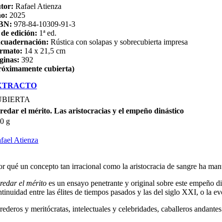
tor:
Rafael Atienza
ño:
2025
BN:
978-84-10309-91-3
 de edición:
1ª ed.
cuadernación:
Rústica con solapas y sobrecubierta impresa
rmato:
14 x 21,5 cm
ginas:
392
róximamente cubierta)
XTRACTO
UBIERTA
redar el mérito. Las aristocracias y el empeño dinástico
0 g
fael Atienza
or qué un concepto tan irracional como la aristocracia de sangre ha man
redar el mérito
es un ensayo penetrante y original sobre este empeño di
ntinuidad entre las élites de tiempos pasados y las del siglo XXI, o la 
ederos y meritócratas, intelectuales y celebridades, caballeros andantes