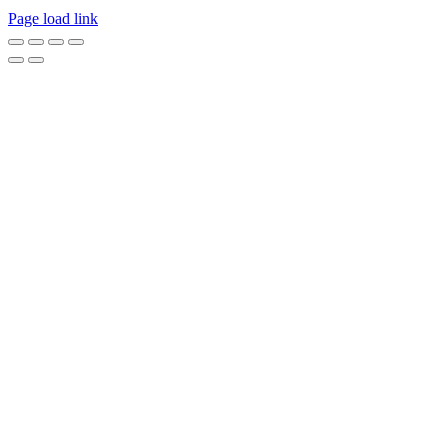
Page load link
Go
to
Top