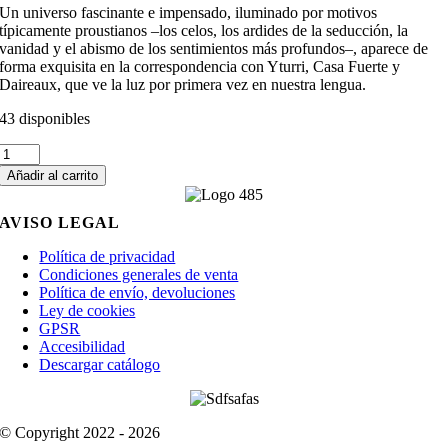
Un universo fascinante e impensado, iluminado por motivos
típicamente proustianos –los celos, los ardides de la seducción, la
vanidad y el abismo de los sentimientos más profundos–, aparece de
forma exquisita en la correspondencia con Yturri, Casa Fuerte y
Daireaux, que ve la luz por primera vez en nuestra lengua.
43 disponibles
Cartas
a
Añadir al carrito
tres
amigos
AVISO LEGAL
hispanos
cantidad
Política de privacidad
Condiciones generales de venta
Política de envío, devoluciones
Ley de cookies
GPSR
Accesibilidad
Descargar catálogo
© Copyright 2022 - 2026