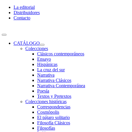
Skip
La editorial
to
Distribuidores
content
Contacto
Toggle
Navigation
CATÁLOGO
Colecciones
Clásicos contemporáneos
Ensayo
Hispánicas
La cruz del sur
Narrativa
Narrativa Clásicos
Narrativa Contemporánea
Poesía
Textos y Pretextos
Colecciones históricas
Correspondencias
Cosmópolis
El pájaro solitario
Filosofía Clásicos
Filosofías