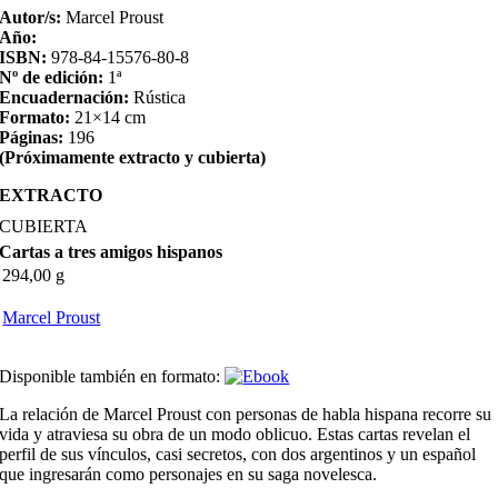
Autor/s:
Marcel Proust
Año:
ISBN:
978-84-15576-80-8
Nº de edición:
1ª
Encuadernación:
Rústica
Formato:
21×14 cm
Páginas:
196
(Próximamente extracto y cubierta)
EXTRACTO
CUBIERTA
Cartas a tres amigos hispanos
294,00 g
Marcel Proust
Disponible también en formato:
La relación de Marcel Proust con personas de habla hispana recorre su
vida y atraviesa su obra de un modo oblicuo. Estas cartas revelan el
perfil de sus vínculos, casi secretos, con dos argentinos y un español
que ingresarán como personajes en su saga novelesca.