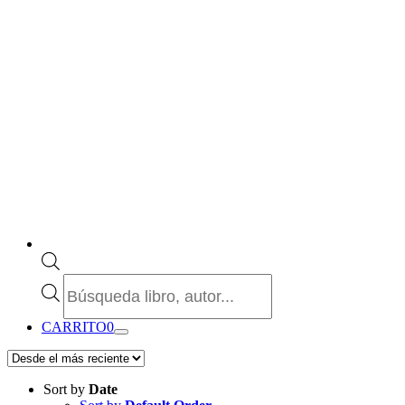
Búsqueda
de
productos
CARRITO
0
Sort by
Date