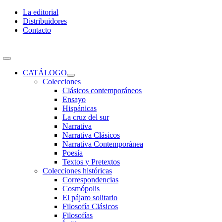
Skip
La editorial
to
Distribuidores
content
Contacto
Toggle
Navigation
CATÁLOGO
Colecciones
Clásicos contemporáneos
Ensayo
Hispánicas
La cruz del sur
Narrativa
Narrativa Clásicos
Narrativa Contemporánea
Poesía
Textos y Pretextos
Colecciones históricas
Correspondencias
Cosmópolis
El pájaro solitario
Filosofía Clásicos
Filosofías