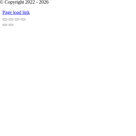
© Copyright 2022 - 2026
Page load link
Go
to
Top