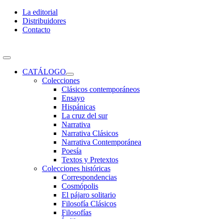
Skip
La editorial
to
Distribuidores
content
Contacto
Toggle
Navigation
CATÁLOGO
Colecciones
Clásicos contemporáneos
Ensayo
Hispánicas
La cruz del sur
Narrativa
Narrativa Clásicos
Narrativa Contemporánea
Poesía
Textos y Pretextos
Colecciones históricas
Correspondencias
Cosmópolis
El pájaro solitario
Filosofía Clásicos
Filosofías