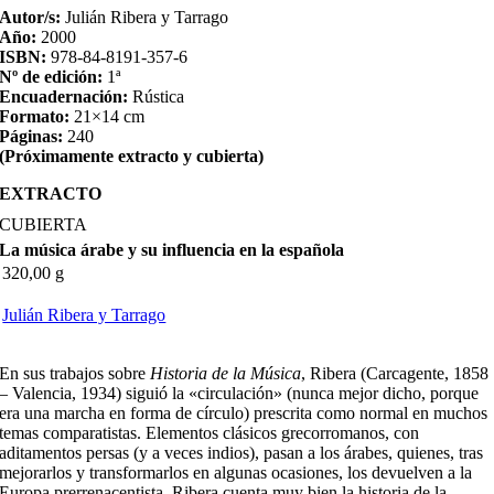
Autor/s:
Julián Ribera y Tarrago
Año:
2000
ISBN:
978-84-8191-357-6
Nº de edición:
1ª
Encuadernación:
Rústica
Formato:
21×14 cm
Páginas:
240
(Próximamente extracto y cubierta)
EXTRACTO
CUBIERTA
La música árabe y su influencia en la española
320,00 g
Julián Ribera y Tarrago
En sus trabajos sobre
Historia de la Música
, Ribera (Carcagente, 1858
– Valencia, 1934) siguió la «circulación» (nunca mejor dicho, porque
era una marcha en forma de círculo) prescrita como normal en muchos
temas comparatistas. Elementos clásicos grecorromanos, con
aditamentos persas (y a veces indios), pasan a los árabes, quienes, tras
mejorarlos y transformarlos en algunas ocasiones, los devuelven a la
Europa prerrenacentista. Ribera cuenta muy bien la historia de la