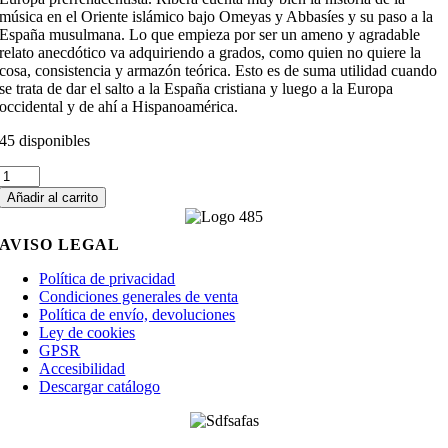
música en el Oriente islámico bajo Omeyas y Abbasíes y su paso a la
España musulmana. Lo que empieza por ser un ameno y agradable
relato anecdótico va adquiriendo a grados, como quien no quiere la
cosa, consistencia y armazón teórica. Esto es de suma utilidad cuando
se trata de dar el salto a la España cristiana y luego a la Europa
occidental y de ahí a Hispanoamérica.
45 disponibles
La
música
Añadir al carrito
árabe
y
AVISO LEGAL
su
influencia
Política de privacidad
en
Condiciones generales de venta
la
Política de envío, devoluciones
española
Ley de cookies
cantidad
GPSR
Accesibilidad
Descargar catálogo