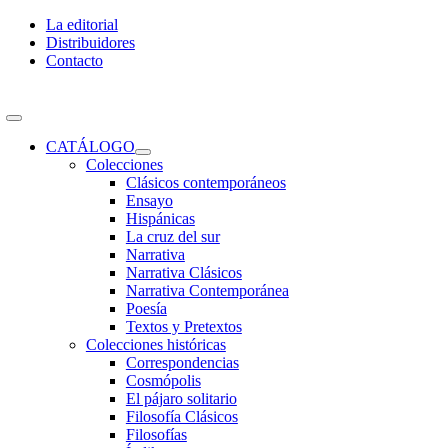
Skip
La editorial
to
Distribuidores
content
Contacto
Toggle
Navigation
CATÁLOGO
Colecciones
Clásicos contemporáneos
Ensayo
Hispánicas
La cruz del sur
Narrativa
Narrativa Clásicos
Narrativa Contemporánea
Poesía
Textos y Pretextos
Colecciones históricas
Correspondencias
Cosmópolis
El pájaro solitario
Filosofía Clásicos
Filosofías