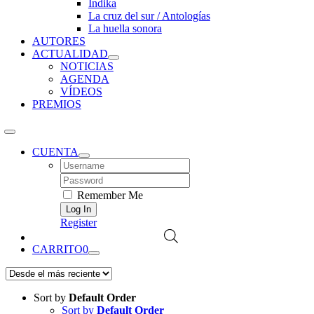
Índika
La cruz del sur / Antologías
La huella sonora
AUTORES
ACTUALIDAD
NOTICIAS
AGENDA
VÍDEOS
PREMIOS
CUENTA
Username:
Password:
Remember Me
Register
CARRITO
0
Sort by
Default Order
Sort by
Default Order