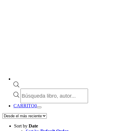
Búsqueda
de
productos
CARRITO
0
Sort by
Date