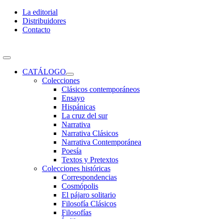
Skip
La editorial
to
Distribuidores
content
Contacto
Toggle
Navigation
CATÁLOGO
Colecciones
Clásicos contemporáneos
Ensayo
Hispánicas
La cruz del sur
Narrativa
Narrativa Clásicos
Narrativa Contemporánea
Poesía
Textos y Pretextos
Colecciones históricas
Correspondencias
Cosmópolis
El pájaro solitario
Filosofía Clásicos
Filosofías