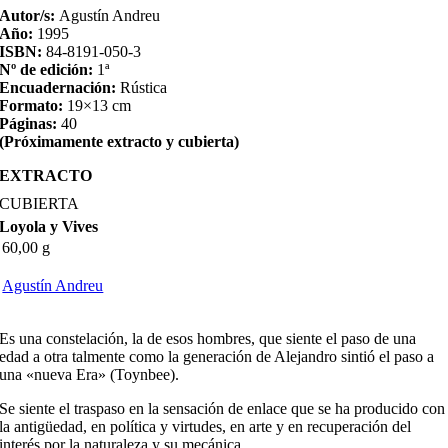
Autor/s:
Agustín Andreu
Año:
1995
ISBN:
84-8191-050-3
Nº de edición:
1ª
Encuadernación:
Rústica
Formato:
19×13 cm
Páginas:
40
(Próximamente extracto y cubierta)
EXTRACTO
CUBIERTA
Loyola y Vives
60,00 g
Agustín Andreu
Es una constelación, la de esos hombres, que siente el paso de una
edad a otra talmente como la generación de Alejandro sintió el paso a
una «nueva Era» (Toynbee).
Se siente el traspaso en la sensación de enlace que se ha producido con
la antigüedad, en política y virtudes, en arte y en recuperación del
interés por la naturaleza y su mecánica.