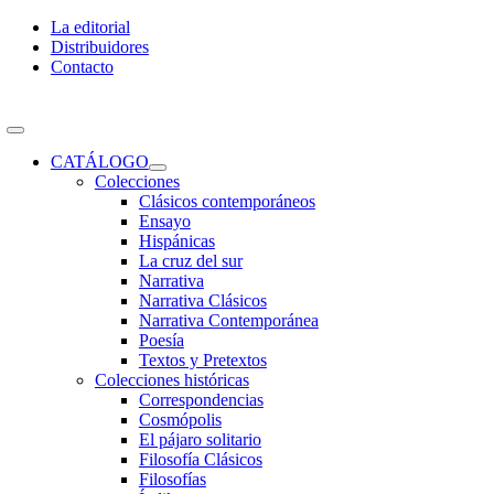
Skip
La editorial
to
Distribuidores
content
Contacto
Toggle
Navigation
CATÁLOGO
Colecciones
Clásicos contemporáneos
Ensayo
Hispánicas
La cruz del sur
Narrativa
Narrativa Clásicos
Narrativa Contemporánea
Poesía
Textos y Pretextos
Colecciones históricas
Correspondencias
Cosmópolis
El pájaro solitario
Filosofía Clásicos
Filosofías