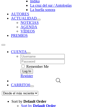
Índika
La cruz del sur / Antologías
La huella sonora
AUTORES
ACTUALIDAD
NOTICIAS
AGENDA
VÍDEOS
PREMIOS
CUENTA
Username:
Password:
Remember Me
Register
CARRITO
0
Sort by
Default Order
Sort by
Default Order