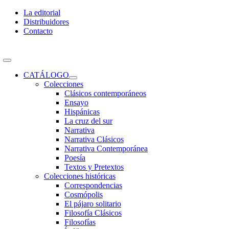
Skip
La editorial
to
Distribuidores
content
Contacto
Toggle
Navigation
CATÁLOGO
Colecciones
Clásicos contemporáneos
Ensayo
Hispánicas
La cruz del sur
Narrativa
Narrativa Clásicos
Narrativa Contemporánea
Poesía
Textos y Pretextos
Colecciones históricas
Correspondencias
Cosmópolis
El pájaro solitario
Filosofía Clásicos
Filosofías