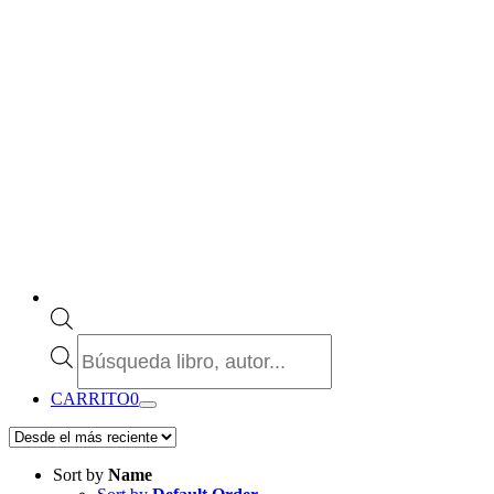
Búsqueda
de
productos
CARRITO
0
Sort by
Name