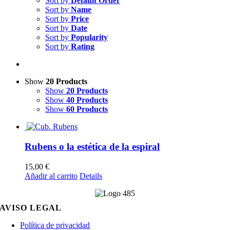
Sort by
Default Order
Sort by
Name
Sort by
Price
Sort by
Date
Sort by
Popularity
Sort by
Rating
Show
20 Products
Show
20 Products
Show
40 Products
Show
60 Products
Rubens o la estética de la espiral
15,00
€
Añadir al carrito
Details
AVISO LEGAL
Política de privacidad