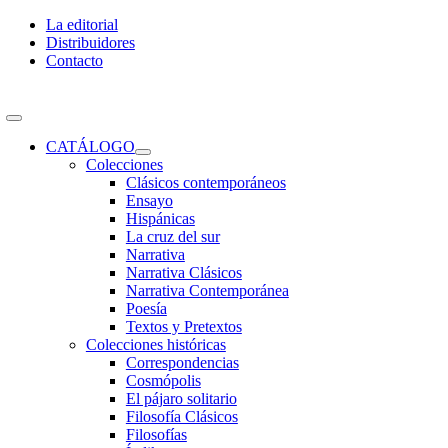
Skip
La editorial
to
Distribuidores
content
Contacto
Toggle
Navigation
CATÁLOGO
Colecciones
Clásicos contemporáneos
Ensayo
Hispánicas
La cruz del sur
Narrativa
Narrativa Clásicos
Narrativa Contemporánea
Poesía
Textos y Pretextos
Colecciones históricas
Correspondencias
Cosmópolis
El pájaro solitario
Filosofía Clásicos
Filosofías