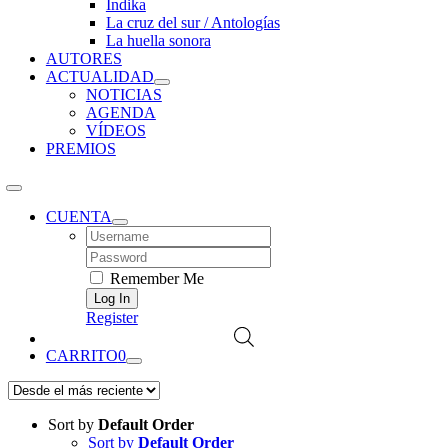
Índika
La cruz del sur / Antologías
La huella sonora
AUTORES
ACTUALIDAD
NOTICIAS
AGENDA
VÍDEOS
PREMIOS
CUENTA
Username:
Password:
Remember Me
Register
CARRITO
0
Sort by
Default Order
Sort by
Default Order