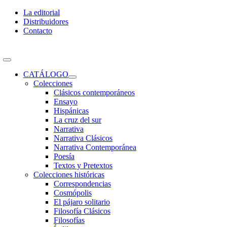
Skip
La editorial
to
Distribuidores
content
Contacto
Toggle
Navigation
CATÁLOGO
Colecciones
Clásicos contemporáneos
Ensayo
Hispánicas
La cruz del sur
Narrativa
Narrativa Clásicos
Narrativa Contemporánea
Poesía
Textos y Pretextos
Colecciones históricas
Correspondencias
Cosmópolis
El pájaro solitario
Filosofía Clásicos
Filosofías