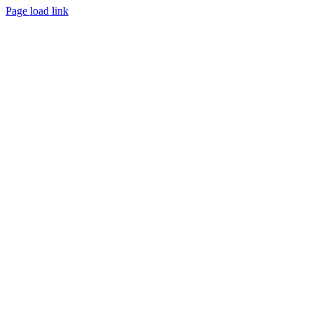
Page load link
Go
to
Top