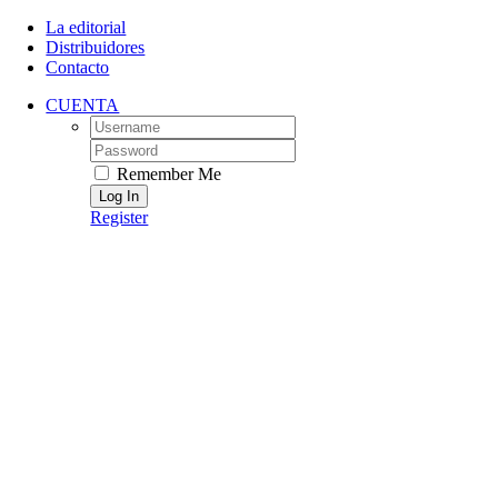
Skip
La editorial
to
Distribuidores
content
Contacto
CUENTA
Username:
Password:
Remember Me
Register