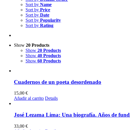
Sort by
Name
Sort by
Price
Sort by
Date
Sort by
Popularity
Sort by
Rating
Show
20 Products
Show
20 Products
Show
40 Products
Show
60 Products
Cuadernos de un poeta desordenado
15,00
€
Añadir al carrito
Details
José Lezama Lima: Una biografía. Años de fund
33,00
€