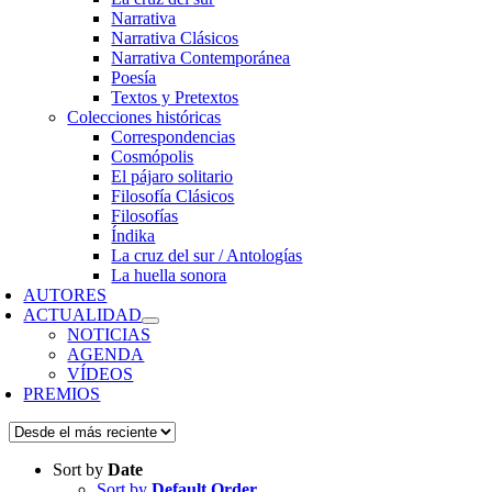
Narrativa
Narrativa Clásicos
Narrativa Contemporánea
Poesía
Textos y Pretextos
Colecciones históricas
Correspondencias
Cosmópolis
El pájaro solitario
Filosofía Clásicos
Filosofías
Índika
La cruz del sur / Antologías
La huella sonora
AUTORES
ACTUALIDAD
NOTICIAS
AGENDA
VÍDEOS
PREMIOS
Sort by
Date
Sort by
Default Order