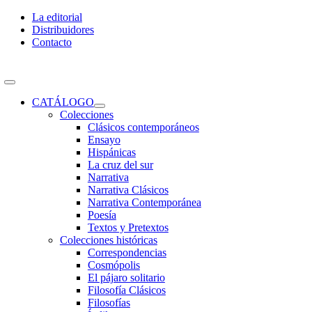
Skip
La editorial
to
Distribuidores
content
Contacto
Toggle
Navigation
CATÁLOGO
Colecciones
Clásicos contemporáneos
Ensayo
Hispánicas
La cruz del sur
Narrativa
Narrativa Clásicos
Narrativa Contemporánea
Poesía
Textos y Pretextos
Colecciones históricas
Correspondencias
Cosmópolis
El pájaro solitario
Filosofía Clásicos
Filosofías