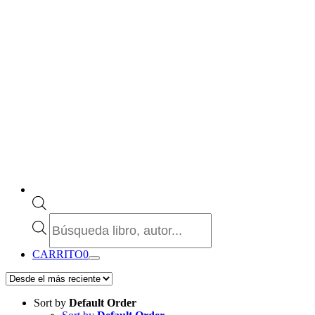
Búsqueda
de
productos
CARRITO
0
Sort by
Default Order