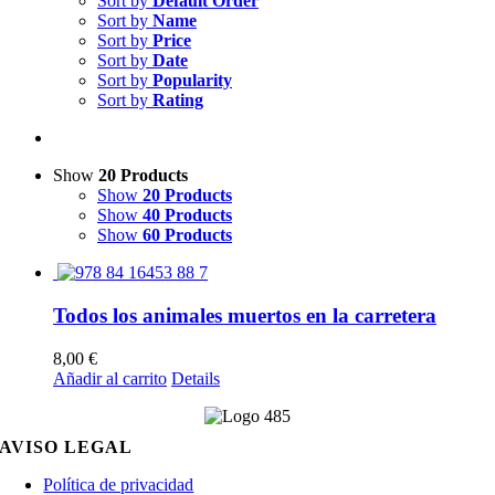
Sort by
Default Order
Sort by
Name
Sort by
Price
Sort by
Date
Sort by
Popularity
Sort by
Rating
Show
20 Products
Show
20 Products
Show
40 Products
Show
60 Products
Todos los animales muertos en la carretera
8,00
€
Añadir al carrito
Details
AVISO LEGAL
Política de privacidad