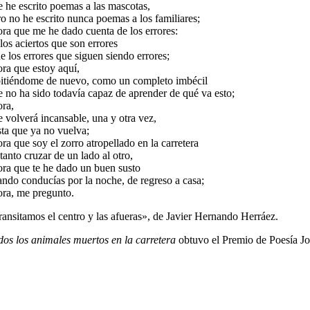
e he escrito poemas a las mascotas,
ro no he escrito nunca poemas a los familiares;
ora que me he dado cuenta de los errores:
los aciertos que son errores
e los errores que siguen siendo errores;
ora que estoy aquí,
pitiéndome de nuevo, como un completo imbécil
e no ha sido todavía capaz de aprender de qué va esto;
ora,
e volverá incansable, una y otra vez,
sta que ya no vuelva;
ra que soy el zorro atropellado en la carretera
tanto cruzar de un lado al otro,
ora que te he dado un buen susto
ando conducías por la noche, de regreso a casa;
ora, me pregunto.
ransitamos el centro y las afueras», de Javier Hernando Herráez.
dos los animales muertos en la carretera
obtuvo el Premio de Poesía 