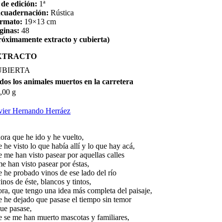
 de edición:
1ª
cuadernación:
Rústica
rmato:
19×13 cm
ginas:
48
róximamente extracto y cubierta)
XTRACTO
UBIERTA
dos los animales muertos en la carretera
,00 g
vier Hernando Herráez
ora que he ido y he vuelto,
 he visto lo que había allí y lo que hay acá,
e me han visto pasear por aquellas calles
me han visto pasear por éstas,
e he probado vinos de ese lado del río
inos de éste, blancos y tintos,
ora, que tengo una idea más completa del paisaje,
e he dejado que pasase el tiempo sin temor
que pasase,
e se me han muerto mascotas y familiares,