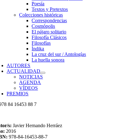
Poesía
Textos y Pretextos
Colecciones históricas
Correspondencias
Cosmópolis
El pájaro solitario
Filosofía Clásicos
Filosofías
Índika
La cruz del sur / Antologías
La huella sonora
AUTORES
ACTUALIDAD
NOTICIAS
AGENDA
VÍDEOS
PREMIOS
tor/s:
Javier Hernando Herráez
ño:
2016
SBN:
978-84-16453-88-7