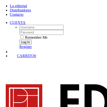
Skip
La editorial
to
Distribuidores
content
Contacto
CUENTA
Username:
Password:
Remember Me
Register
CARRITO
0