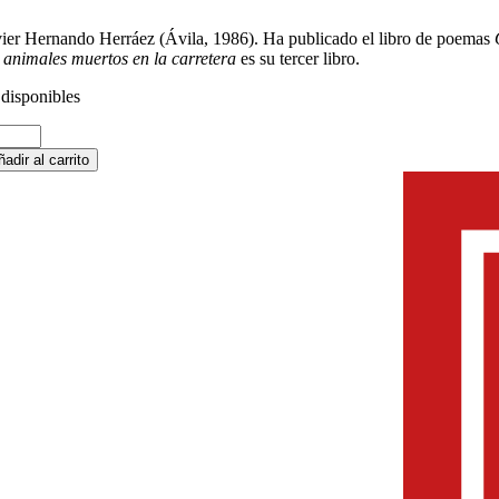
vier Hernando Herráez (Ávila, 1986). Ha publicado el libro de poemas
s animales muertos en la carretera
es su tercer libro.
 disponibles
dos
ñadir al carrito
imales
ertos
retera
ntidad