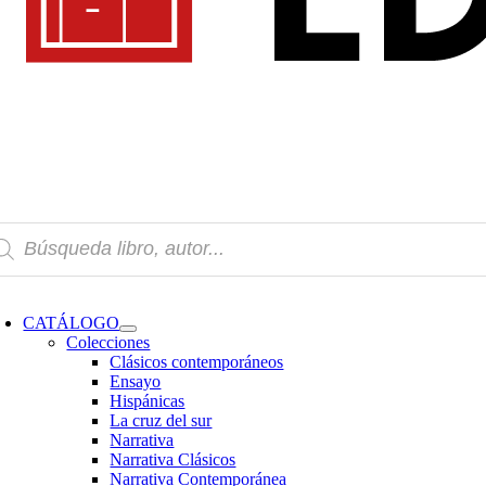
squeda
oductos
oggle
avigation
CATÁLOGO
Colecciones
Clásicos contemporáneos
Ensayo
Hispánicas
La cruz del sur
Narrativa
Narrativa Clásicos
Narrativa Contemporánea