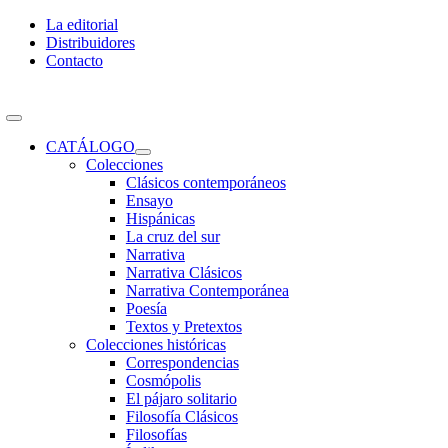
Skip
La editorial
to
Distribuidores
content
Contacto
Toggle
Navigation
CATÁLOGO
Colecciones
Clásicos contemporáneos
Ensayo
Hispánicas
La cruz del sur
Narrativa
Narrativa Clásicos
Narrativa Contemporánea
Poesía
Textos y Pretextos
Colecciones históricas
Correspondencias
Cosmópolis
El pájaro solitario
Filosofía Clásicos
Filosofías