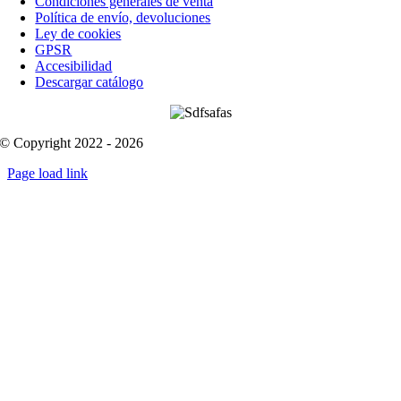
Condiciones generales de venta
Política de envío, devoluciones
Ley de cookies
GPSR
Accesibilidad
Descargar catálogo
© Copyright 2022 - 2026
Page load link
Go
to
Top