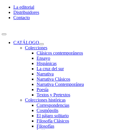
Skip
La editorial
to
Distribuidores
content
Contacto
Toggle
Navigation
CATÁLOGO
Colecciones
Clásicos contemporáneos
Ensayo
Hispánicas
La cruz del sur
Narrativa
Narrativa Clásicos
Narrativa Contemporánea
Poesía
Textos y Pretextos
Colecciones históricas
Correspondencias
Cosmópolis
El pájaro solitario
Filosofía Clásicos
Filosofías