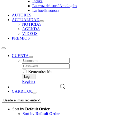
Índika
La cruz del sur / Antologías
La huella sonora
AUTORES
ACTUALIDAD
NOTICIAS
AGENDA
VÍDEOS
PREMIOS
CUENTA
Username:
Password:
Remember Me
Register
CARRITO
0
Sort by
Default Order
Sort by
Default Order