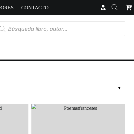
DORES
CONTACTO
úsqueda
e
oductos