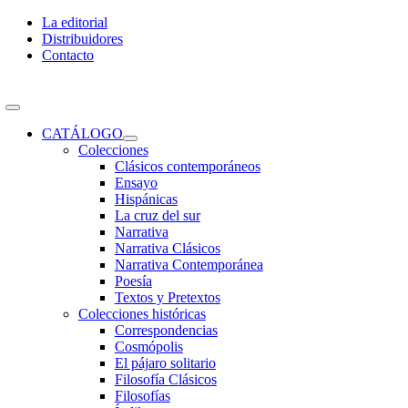
Skip
La editorial
to
Distribuidores
content
Contacto
Toggle
Navigation
CATÁLOGO
Colecciones
Clásicos contemporáneos
Ensayo
Hispánicas
La cruz del sur
Narrativa
Narrativa Clásicos
Narrativa Contemporánea
Poesía
Textos y Pretextos
Colecciones históricas
Correspondencias
Cosmópolis
El pájaro solitario
Filosofía Clásicos
Filosofías