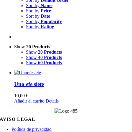
Sort by
Default Order
Sort by
Name
Sort by
Price
Sort by
Date
Sort by
Popularity
Sort by
Rating
Show
20 Products
Show
20 Products
Show
40 Products
Show
60 Products
Uno efe siete
10,00
€
Añadir al carrito
Details
AVISO LEGAL
Política de privacidad