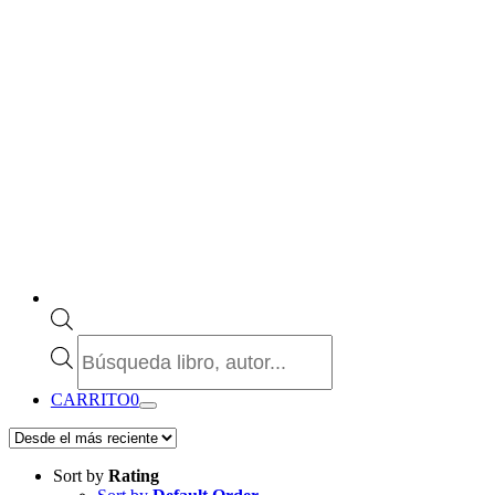
Búsqueda
de
productos
CARRITO
0
Sort by
Rating