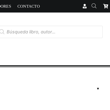
DORES
CONTACTO
úsqueda
e
oductos
RICAS
cias