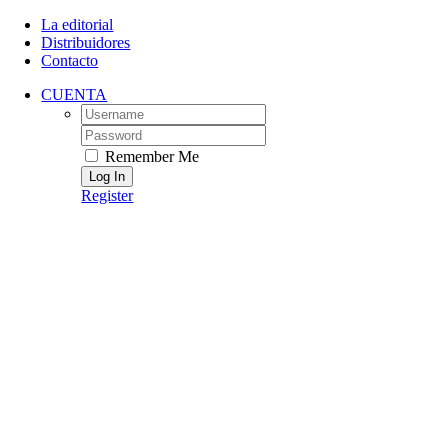
Skip
La editorial
to
Distribuidores
content
Contacto
CUENTA
Username:
Password:
Remember Me
Register