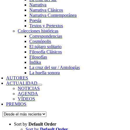
Narrativa
Narrativa Clásicos
Narrativa Contemporánea
Poesía
Textos y Pretextos
Colecciones históricas
Correspondencias
Cosmópolis
El pájaro solitario
Filosofía Clásicos
Filosofías
Índika
La cruz del sur / Antologías
La huella sonora
AUTORES
ACTUALIDAD
NOTICIAS
AGENDA
VÍDEOS
PREMIOS
Sort by
Default Order
Sort by
Default Order