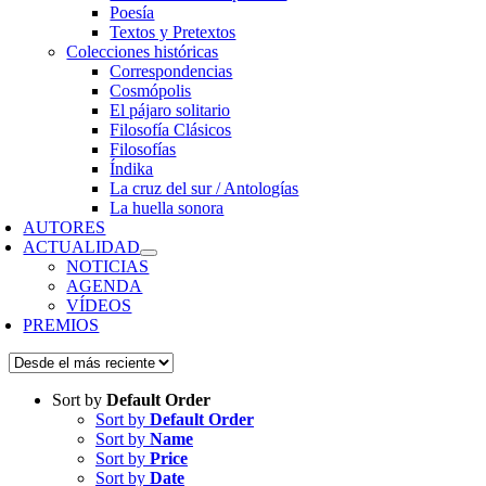
Poesía
Textos y Pretextos
Colecciones históricas
Correspondencias
Cosmópolis
El pájaro solitario
Filosofía Clásicos
Filosofías
Índika
La cruz del sur / Antologías
La huella sonora
AUTORES
ACTUALIDAD
NOTICIAS
AGENDA
VÍDEOS
PREMIOS
Sort by
Default Order
Sort by
Default Order
Sort by
Name
Sort by
Price
Sort by
Date