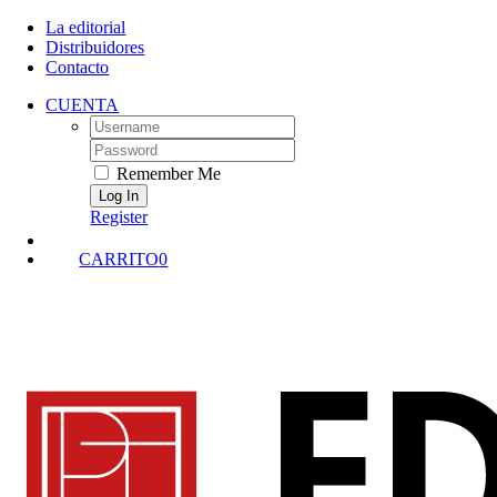
Skip
La editorial
to
Distribuidores
content
Contacto
CUENTA
Username:
Password:
Remember Me
Register
CARRITO
0