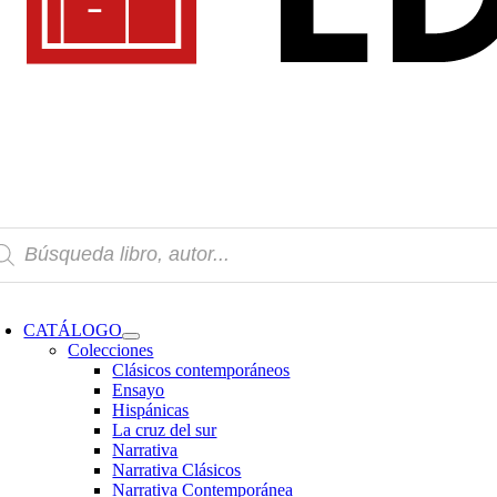
squeda
oductos
oggle
avigation
CATÁLOGO
Colecciones
Clásicos contemporáneos
Ensayo
Hispánicas
La cruz del sur
Narrativa
Narrativa Clásicos
Narrativa Contemporánea