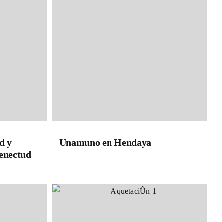
d y
Unamuno en Hendaya
 senectud