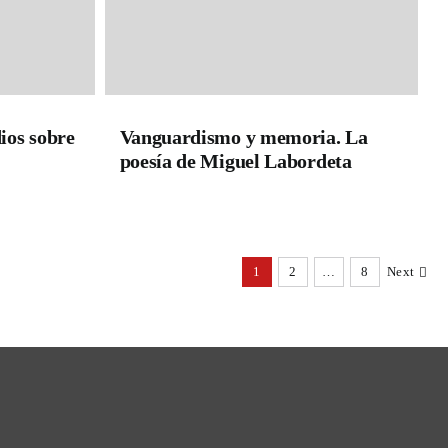
ios sobre
Vanguardismo y memoria. La
poesía de Miguel Labordeta
1
2
…
8
Next