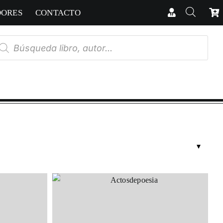
DORES
CONTACTO
úsqueda
e
oductos