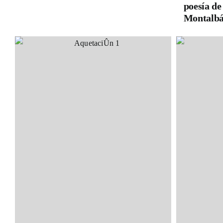
poesía d
Montalbá