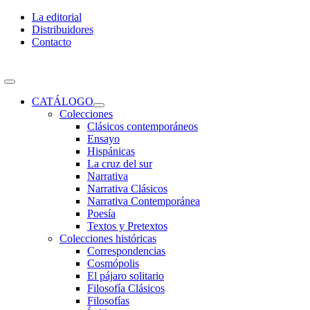
Skip
La editorial
to
Distribuidores
content
Contacto
Toggle
Navigation
CATÁLOGO
Colecciones
Clásicos contemporáneos
Ensayo
Hispánicas
La cruz del sur
Narrativa
Narrativa Clásicos
Narrativa Contemporánea
Poesía
Textos y Pretextos
Colecciones históricas
Correspondencias
Cosmópolis
El pájaro solitario
Filosofía Clásicos
Filosofías