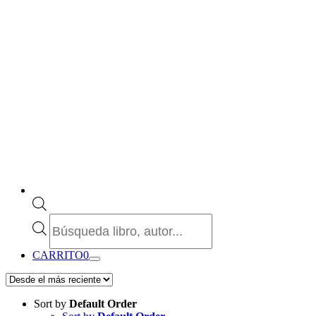
Búsqueda
de
productos
CARRITO
0
Sort by
Default Order