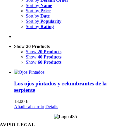
Sort by
Default Order
Sort by
Name
Sort by
Price
Sort by
Date
Sort by
Popularity
Sort by
Rating
Show
20 Products
Show
20 Products
Show
40 Products
Show
60 Products
Los ojos pintados y relumbrantes de la
serpiente
18,00
€
Añadir al carrito
Details
AVISO LEGAL