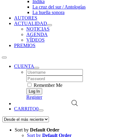
Índika
La cruz del sur / Antologías
La huella sonora
AUTORES
ACTUALIDAD
NOTICIAS
AGENDA
VÍDEOS
PREMIOS
CUENTA
Username:
Password:
Remember Me
Register
CARRITO
0
Sort by
Default Order
Sort by
Default Order