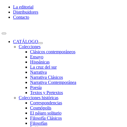
Skip
La editorial
to
Distribuidores
content
Contacto
Toggle
Navigation
CATÁLOGO
Colecciones
Clásicos contemporáneos
Ensayo
Hispánicas
La cruz del sur
Narrativa
Narrativa Clásicos
Narrativa Contemporánea
Poesía
Textos y Pretextos
Colecciones históricas
Correspondencias
Cosmópolis
El pájaro solitario
Filosofía Clásicos
Filosofías