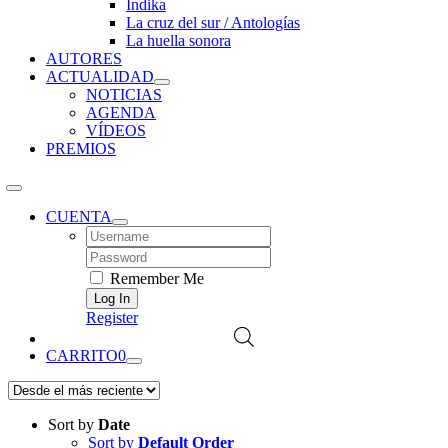
Índika
La cruz del sur / Antologías
La huella sonora
AUTORES
ACTUALIDAD
NOTICIAS
AGENDA
VÍDEOS
PREMIOS
CUENTA
Username:
Password:
Remember Me
Register
CARRITO
0
Sort by
Date
Sort by
Default Order