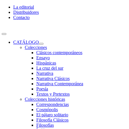
Skip
La editorial
to
Distribuidores
content
Contacto
Toggle
Navigation
CATÁLOGO
Colecciones
Clásicos contemporáneos
Ensayo
Hispánicas
La cruz del sur
Narrativa
Narrativa Clásicos
Narrativa Contemporánea
Poesía
Textos y Pretextos
Colecciones históricas
Correspondencias
Cosmópolis
El pájaro solitario
Filosofía Clásicos
Filosofías