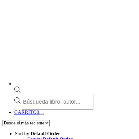
Búsqueda
de
productos
CARRITO
0
Sort by
Default Order