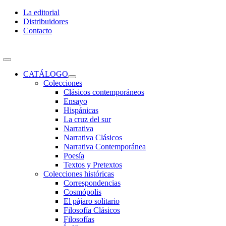
Skip
La editorial
to
Distribuidores
content
Contacto
Toggle
Navigation
CATÁLOGO
Colecciones
Clásicos contemporáneos
Ensayo
Hispánicas
La cruz del sur
Narrativa
Narrativa Clásicos
Narrativa Contemporánea
Poesía
Textos y Pretextos
Colecciones históricas
Correspondencias
Cosmópolis
El pájaro solitario
Filosofía Clásicos
Filosofías