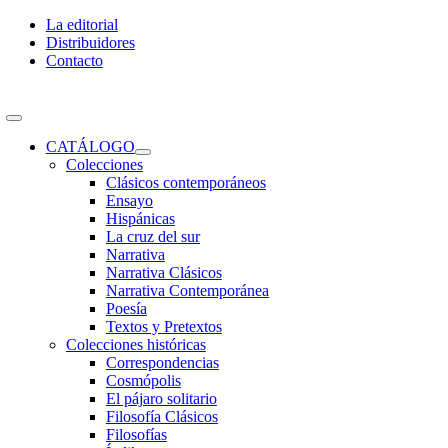
Skip
La editorial
to
Distribuidores
content
Contacto
Toggle
Navigation
CATÁLOGO
Colecciones
Clásicos contemporáneos
Ensayo
Hispánicas
La cruz del sur
Narrativa
Narrativa Clásicos
Narrativa Contemporánea
Poesía
Textos y Pretextos
Colecciones históricas
Correspondencias
Cosmópolis
El pájaro solitario
Filosofía Clásicos
Filosofías