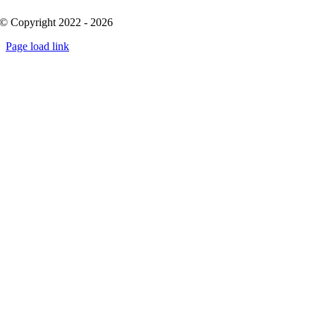
© Copyright 2022 - 2026
Page load link
Go
to
Top