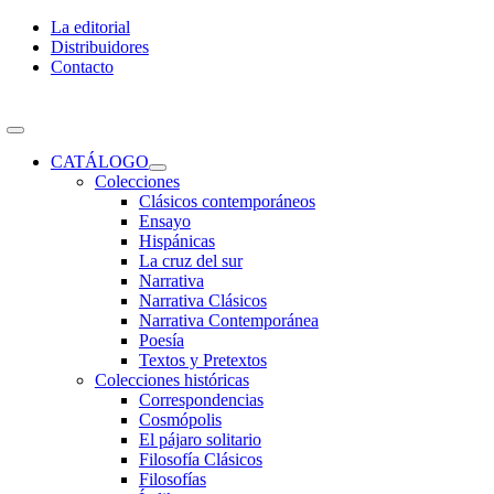
Skip
La editorial
to
Distribuidores
content
Contacto
Toggle
Navigation
CATÁLOGO
Colecciones
Clásicos contemporáneos
Ensayo
Hispánicas
La cruz del sur
Narrativa
Narrativa Clásicos
Narrativa Contemporánea
Poesía
Textos y Pretextos
Colecciones históricas
Correspondencias
Cosmópolis
El pájaro solitario
Filosofía Clásicos
Filosofías