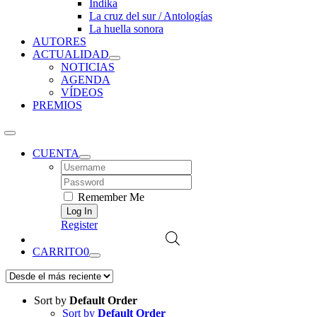
Índika
La cruz del sur / Antologías
La huella sonora
AUTORES
ACTUALIDAD
NOTICIAS
AGENDA
VÍDEOS
PREMIOS
CUENTA
Username:
Password:
Remember Me
Register
CARRITO
0
Sort by
Default Order
Sort by
Default Order