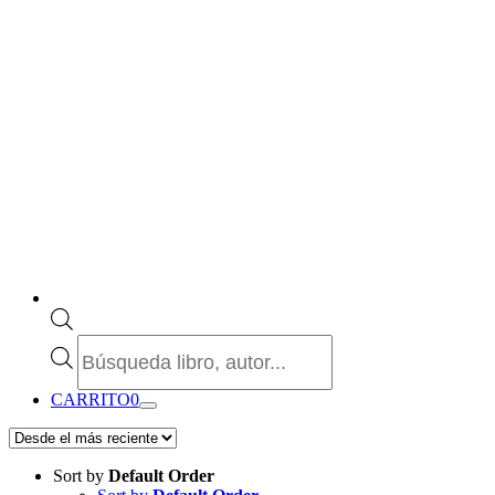
Búsqueda
de
productos
CARRITO
0
Sort by
Default Order