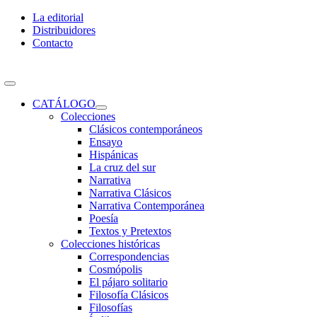
Skip
La editorial
to
Distribuidores
content
Contacto
Toggle
Navigation
CATÁLOGO
Colecciones
Clásicos contemporáneos
Ensayo
Hispánicas
La cruz del sur
Narrativa
Narrativa Clásicos
Narrativa Contemporánea
Poesía
Textos y Pretextos
Colecciones históricas
Correspondencias
Cosmópolis
El pájaro solitario
Filosofía Clásicos
Filosofías