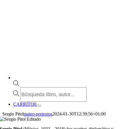
Búsqueda
de
productos
CARRITO
0
Sergio Pitol
mateo-pretextos
2024-01-30T12:39:56+01:00
Sergio Pitol
(México, 1933 – 2018) fue escritor, diplomático y