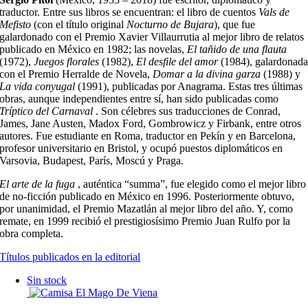
traductor. Entre sus libros se encuentran: el libro de cuentos
Vals de
Mefisto
(con el título original
Nocturno de Bujara
), que fue
galardonado con el Premio Xavier Villaurrutia al mejor libro de relatos
publicado en México en 1982; las novelas,
El tañido de una flauta
(1972),
Juegos florales
(1982),
El desfile del amor
(1984), galardonad
con el Premio Herralde de Novela,
Domar a la divina garza
(1988) y
La vida conyugal
(1991), publicadas por Anagrama. Estas tres últimas
obras, aunque independientes entre sí, han sido publicadas como
Tríptico del Carnaval
. Son célebres sus traducciones de Conrad,
James, Jane Austen, Madox Ford, Gombrowicz y Firbank, entre otros
autores. Fue estudiante en Roma, traductor en Pekín y en Barcelona,
profesor universitario en Bristol, y ocupó puestos diplomáticos en
Varsovia, Budapest, París, Moscú y Praga.
El arte de la fuga
, auténtica “summa”, fue elegido como el mejor libro
de no-ficción publicado en México en 1996. Posteriormente obtuvo,
por unanimidad, el Premio Mazatlán al mejor libro del año. Y, como
remate, en 1999 recibió el prestigiosísimo Premio Juan Rulfo por la
obra completa.
Títulos publicados en la editorial
Sin stock