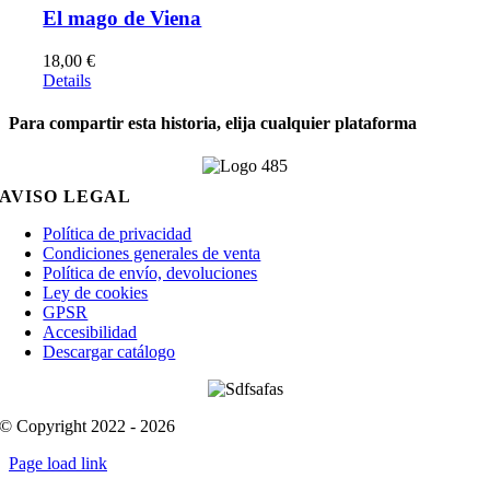
El mago de Viena
18,00
€
Details
Para compartir esta historia, elija cualquier plataforma
Facebook
X
Reddit
LinkedIn
WhatsApp
Telegram
Tumblr
Pinterest
Vk
Xing
Email
AVISO LEGAL
Política de privacidad
Condiciones generales de venta
Política de envío, devoluciones
Ley de cookies
GPSR
Accesibilidad
Descargar catálogo
© Copyright 2022 - 2026
Page load link
Go