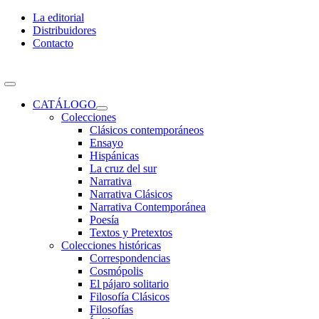
Skip
La editorial
to
Distribuidores
content
Contacto
Toggle
Navigation
CATÁLOGO
Colecciones
Clásicos contemporáneos
Ensayo
Hispánicas
La cruz del sur
Narrativa
Narrativa Clásicos
Narrativa Contemporánea
Poesía
Textos y Pretextos
Colecciones históricas
Correspondencias
Cosmópolis
El pájaro solitario
Filosofía Clásicos
Filosofías