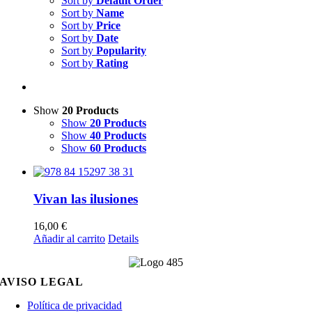
Sort by
Default Order
Sort by
Name
Sort by
Price
Sort by
Date
Sort by
Popularity
Sort by
Rating
Show
20 Products
Show
20 Products
Show
40 Products
Show
60 Products
Vivan las ilusiones
16,00
€
Añadir al carrito
Details
AVISO LEGAL
Política de privacidad