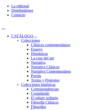
Skip
La editorial
to
Distribuidores
content
Contacto
Toggle
Navigation
CATÁLOGO
Colecciones
Clásicos contemporáneos
Ensayo
Hispánicas
La cruz del sur
Narrativa
Narrativa Clásicos
Narrativa Contemporánea
Poesía
Textos y Pretextos
Colecciones históricas
Correspondencias
Cosmópolis
El pájaro solitario
Filosofía Clásicos
Filosofías