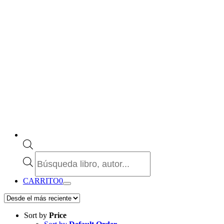
Búsqueda
de
productos
CARRITO
0
Sort by
Price