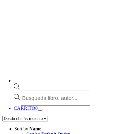
Búsqueda
de
productos
CARRITO
0
Sort by
Name