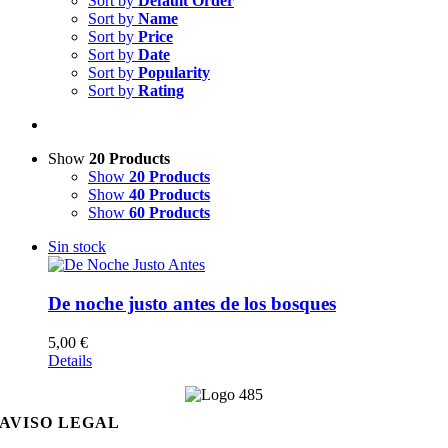
Sort by
Default Order
Sort by
Name
Sort by
Price
Sort by
Date
Sort by
Popularity
Sort by
Rating
Show
20 Products
Show
20 Products
Show
40 Products
Show
60 Products
Sin stock
De noche justo antes de los bosques
5,00
€
Details
AVISO LEGAL