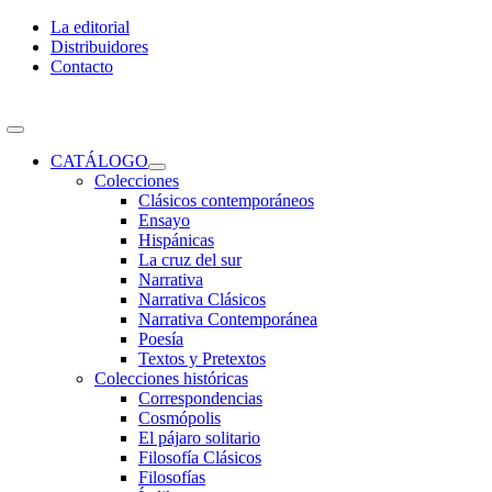
Skip
La editorial
to
Distribuidores
content
Contacto
Toggle
Navigation
CATÁLOGO
Colecciones
Clásicos contemporáneos
Ensayo
Hispánicas
La cruz del sur
Narrativa
Narrativa Clásicos
Narrativa Contemporánea
Poesía
Textos y Pretextos
Colecciones históricas
Correspondencias
Cosmópolis
El pájaro solitario
Filosofía Clásicos
Filosofías