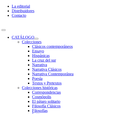
Skip
La editorial
to
Distribuidores
content
Contacto
Toggle
Navigation
CATÁLOGO
Colecciones
Clásicos contemporáneos
Ensayo
Hispánicas
La cruz del sur
Narrativa
Narrativa Clásicos
Narrativa Contemporánea
Poesía
Textos y Pretextos
Colecciones históricas
Correspondencias
Cosmópolis
El pájaro solitario
Filosofía Clásicos
Filosofías