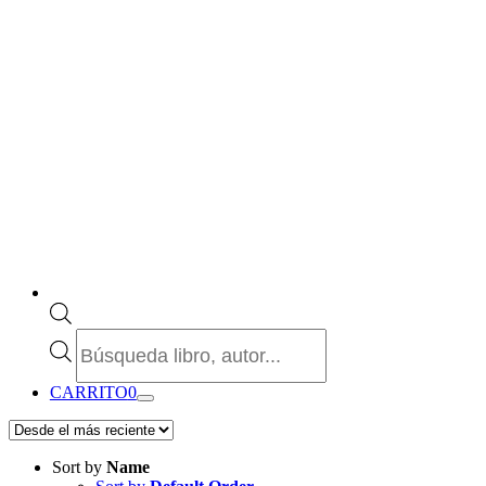
Búsqueda
de
productos
CARRITO
0
Sort by
Name