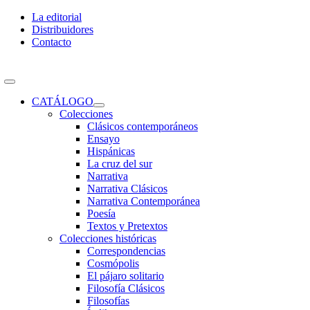
Skip
La editorial
to
Distribuidores
content
Contacto
Toggle
Navigation
CATÁLOGO
Colecciones
Clásicos contemporáneos
Ensayo
Hispánicas
La cruz del sur
Narrativa
Narrativa Clásicos
Narrativa Contemporánea
Poesía
Textos y Pretextos
Colecciones históricas
Correspondencias
Cosmópolis
El pájaro solitario
Filosofía Clásicos
Filosofías