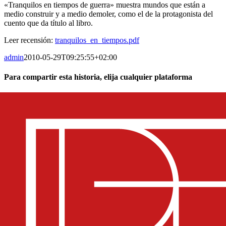
«Tranquilos en tiempos de guerra» muestra mundos que están a
medio construir y a medio demoler, como el de la protagonista del
cuento que da título al libro.
Leer recensión:
tranquilos_en_tiempos.pdf
admin
2010-05-29T09:25:55+02:00
Para compartir esta historia, elija cualquier plataforma
Facebook
X
Reddit
LinkedIn
WhatsApp
Telegram
Tumblr
Pinterest
Vk
Xing
Email