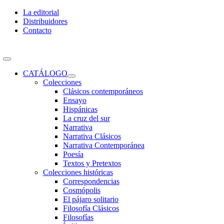
Skip
La editorial
to
Distribuidores
content
Contacto
Toggle
Navigation
CATÁLOGO
Colecciones
Clásicos contemporáneos
Ensayo
Hispánicas
La cruz del sur
Narrativa
Narrativa Clásicos
Narrativa Contemporánea
Poesía
Textos y Pretextos
Colecciones históricas
Correspondencias
Cosmópolis
El pájaro solitario
Filosofía Clásicos
Filosofías