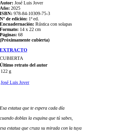
Autor:
José Luis Jover
Año:
2025
ISBN:
978-84-10309-75-3
Nº de edición:
1ª ed.
Encuadernación:
Rústica con solapas
Formato:
14 x 22 cm
Páginas:
68
(Próximamente cubierta)
EXTRACTO
CUBIERTA
Último retrato del autor
122 g
José Luis Jover
Esa estatua que te espera cada día
cuando doblas la esquina que tú sabes,
esa estatua que cruza su mirada con la tuya