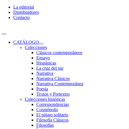
Skip
La editorial
to
Distribuidores
content
Contacto
Toggle
Navigation
CATÁLOGO
Colecciones
Clásicos contemporáneos
Ensayo
Hispánicas
La cruz del sur
Narrativa
Narrativa Clásicos
Narrativa Contemporánea
Poesía
Textos y Pretextos
Colecciones históricas
Correspondencias
Cosmópolis
El pájaro solitario
Filosofía Clásicos
Filosofías