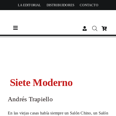
Skip
LA EDITORIAL
DISTRIBUIDORES
CONTACTO
to
content
Toggle
Navigation
CATÁLOGO
AUTORES
ACTUALIDAD
Siete Moderno
PREMIOS
Andrés Trapiello
En las viejas casas había siempre un Salón Chino, un Salón