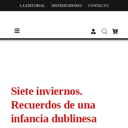
Skip
LA EDITORIAL
DISTRIBUIDORES
CONTACTO
to
content
Toggle
Navigation
CATÁLOGO
AUTORES
ACTUALIDAD
Siete inviernos.
Recuerdos de una
PREMIOS
infancia dublinesa