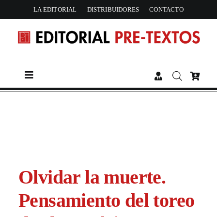
Skip
LA EDITORIAL
DISTRIBUIDORES
CONTACTO
to
content
Toggle
Navigation
CATÁLOGO
AUTORES
ACTUALIDAD
Olvidar la muerte.
Pensamiento del toreo
PREMIOS