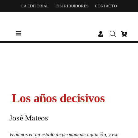
Skip
LA EDITORIAL
DISTRIBUIDORES
CONTACTO
to
content
Toggle
Navigation
CATÁLOGO
AUTORES
ACTUALIDAD
Los años decisivos
PREMIOS
José Mateos
Vivíamos en un estado de permanente agitación, y esa