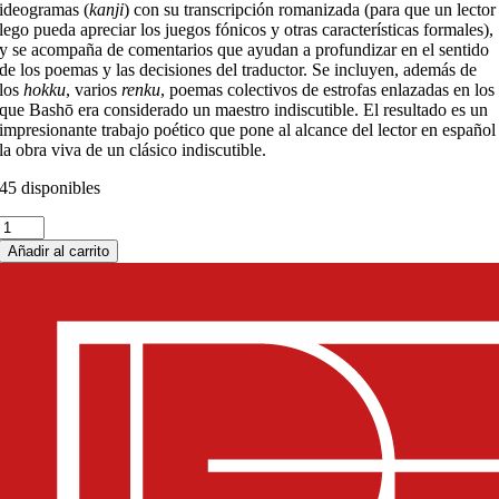
ideogramas (
kanji
) con su transcripción romanizada (para que un lector
lego pueda apreciar los juegos fónicos y otras características formales),
y se acompaña de comentarios que ayudan a profundizar en el sentido
de los poemas y las decisiones del traductor. Se incluyen, además de
los
hokku
, varios
renku
, poemas colectivos de estrofas enlazadas en los
que Bashō era considerado un maestro indiscutible. El resultado es un
impresionante trabajo poético que pone al alcance del lector en español
la obra viva de un clásico indiscutible.
45 disponibles
Hoguera
y
Añadir al carrito
abanico.
Versiones
de
Bashō
cantidad