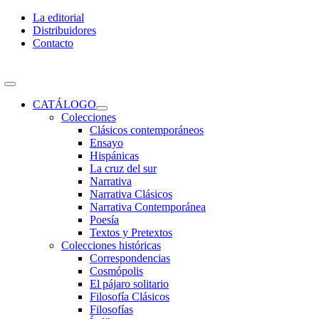
Skip
La editorial
to
Distribuidores
content
Contacto
Toggle
Navigation
CATÁLOGO
Colecciones
Clásicos contemporáneos
Ensayo
Hispánicas
La cruz del sur
Narrativa
Narrativa Clásicos
Narrativa Contemporánea
Poesía
Textos y Pretextos
Colecciones históricas
Correspondencias
Cosmópolis
El pájaro solitario
Filosofía Clásicos
Filosofías