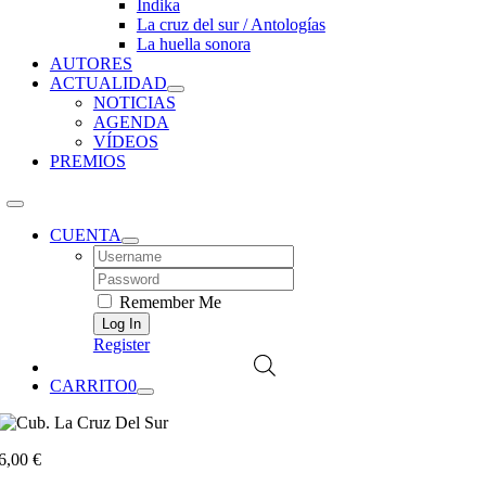
Índika
La cruz del sur / Antologías
La huella sonora
AUTORES
ACTUALIDAD
NOTICIAS
AGENDA
VÍDEOS
PREMIOS
CUENTA
Username:
Password:
Remember Me
Register
CARRITO
0
6,00
€