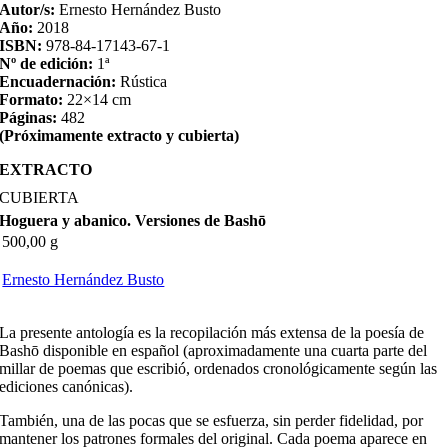
Autor/s:
Ernesto Hernández Busto
Año:
2018
ISBN:
978-84-17143-67-1
Nº de edición:
1ª
Encuadernación:
Rústica
Formato:
22×14 cm
Páginas:
482
(Próximamente extracto y cubierta)
EXTRACTO
CUBIERTA
Hoguera y abanico. Versiones de Bashō
500,00 g
Ernesto Hernández Busto
La presente antología es la recopilación más extensa de la poesía de
Bashō disponible en español (aproximadamente una cuarta parte del
millar de poemas que escribió, ordenados cronológicamente según las
ediciones canónicas).
También, una de las pocas que se esfuerza, sin perder fidelidad, por
mantener los patrones formales del original. Cada poema aparece en