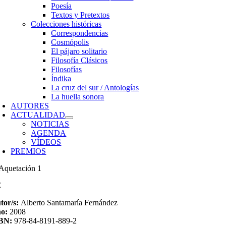
Poesía
Textos y Pretextos
Colecciones históricas
Correspondencias
Cosmópolis
El pájaro solitario
Filosofía Clásicos
Filosofías
Índika
La cruz del sur / Antologías
La huella sonora
AUTORES
ACTUALIDAD
NOTICIAS
AGENDA
VÍDEOS
PREMIOS
€
tor/s:
Alberto Santamaría Fernández
ño:
2008
SBN:
978-84-8191-889-2