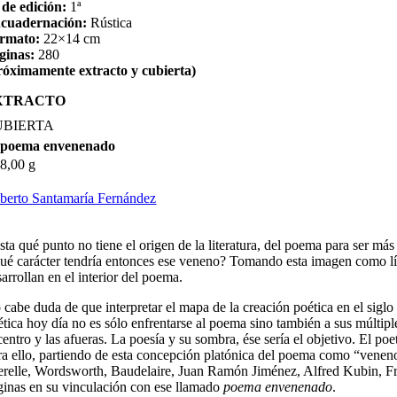
 de edición:
1ª
cuadernación:
Rústica
rmato:
22×14 cm
ginas:
280
róximamente extracto y cubierta)
XTRACTO
UBIERTA
 poema envenenado
8,00 g
berto Santamaría Fernández
sta qué punto no tiene el origen de la literatura, del poema para ser m
ué carácter tendría entonces ese veneno? Tomando esta imagen como lín
arrollan en el interior del poema.
 cabe duda de que interpretar el mapa de la creación poética en el sigl
tica hoy día no es sólo enfrentarse al poema sino también a sus múltiples
 centro y las afueras. La poesía y su sombra, ése sería el objetivo. El 
ra ello, partiendo de esta concepción platónica del poema como “veneno p
erelle, Wordsworth, Baudelaire, Juan Ramón Jiménez, Alfred Kubin, Fr
ginas en su vinculación con ese llamado
poema envenenado
.