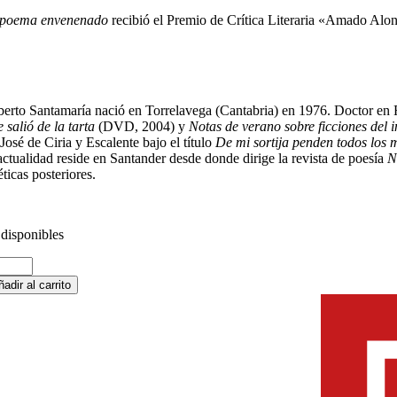
 poema envenenado
recibió el Premio de Crítica Literaria «Amado Alo
berto Santamaría nació en Torrelavega (Cantabria) en 1976. Doctor en Fi
 salió de la tarta
(DVD, 2004) y
Notas de verano sobre ficciones del 
José de Ciria y Escalente bajo el título
De mi sortija penden todos los 
 actualidad reside en Santander desde donde dirige la revista de poesía
N
ticas posteriores.
 disponibles
ema
ñadir al carrito
venenado
ntidad