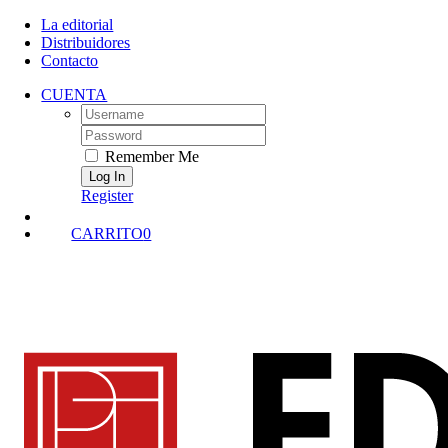
Skip
La editorial
to
Distribuidores
content
Contacto
CUENTA
Username:
Password:
Remember Me
Register
CARRITO
0