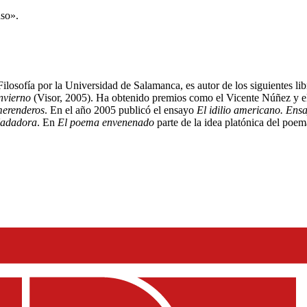
nso».
losofía por la Universidad de Salamanca, es autor de los siguientes li
invierno
(Visor, 2005). Ha obtenido premios como el Vicente Núñez y el 
merenderos
. En el año 2005 publicó el ensayo
El idilio americano. Ensa
adadora
. En
El poema envenenado
parte de la idea platónica del poem