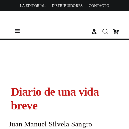
Skip
LA EDITORIAL
DISTRIBUIDORES
CONTACTO
to
content
Toggle
Navigation
CATÁLOGO
AUTORES
ACTUALIDAD
Diario de una vida
breve
PREMIOS
Juan Manuel Silvela Sangro