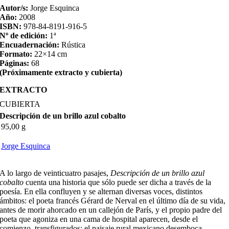
Autor/s:
Jorge Esquinca
Año:
2008
ISBN:
978-84-8191-916-5
Nº de edición:
1ª
Encuadernación:
Rústica
Formato:
22×14 cm
Páginas:
68
(Próximamente extracto y cubierta)
EXTRACTO
CUBIERTA
Descripción de un brillo azul cobalto
95,00 g
Jorge Esquinca
A lo largo de veinticuatro pasajes,
Descripción de un brillo azul
cobalto
cuenta una historia que sólo puede ser dicha a través de la
poesía. En ella confluyen y se alternan diversas voces, distintos
ámbitos: el poeta francés Gérard de Nerval en el último día de su vida,
antes de morir ahorcado en un callejón de París, y el propio padre del
poeta que agoniza en una cama de hospital aparecen, desde el
comienzo, transfigurados; el paisaje rural mexicano desemboca