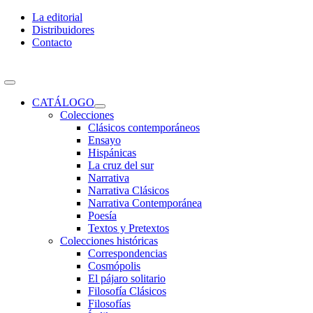
Skip
La editorial
to
Distribuidores
content
Contacto
Toggle
Navigation
CATÁLOGO
Colecciones
Clásicos contemporáneos
Ensayo
Hispánicas
La cruz del sur
Narrativa
Narrativa Clásicos
Narrativa Contemporánea
Poesía
Textos y Pretextos
Colecciones históricas
Correspondencias
Cosmópolis
El pájaro solitario
Filosofía Clásicos
Filosofías