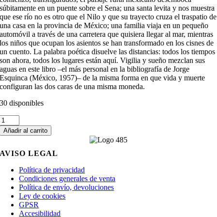
súbitamente en un puente sobre el Sena; una santa levita y nos muestra
que ese río no es otro que el Nilo y que su trayecto cruza el traspatio de
una casa en la provincia de México; una familia viaja en un pequeño
automóvil a través de una carretera que quisiera llegar al mar, mientras
los niños que ocupan los asientos se han transformado en los cisnes de
un cuento. La palabra poética disuelve las distancias: todos los tiempos
son ahora, todos los lugares están aquí. Vigilia y sueño mezclan sus
aguas en este libro –el más personal en la bibliografía de Jorge
Esquinca (México, 1957)– de la misma forma en que vida y muerte
configuran las dos caras de una misma moneda.
30 disponibles
Descripción
de
Añadir al carrito
un
brillo
AVISO LEGAL
azul
cobalto
Política de privacidad
cantidad
Condiciones generales de venta
Política de envío, devoluciones
Ley de cookies
GPSR
Accesibilidad