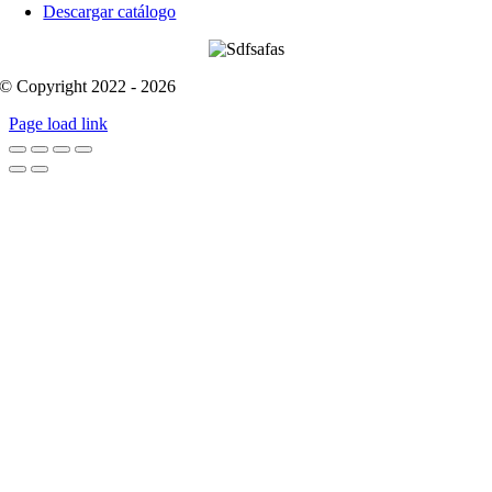
Descargar catálogo
© Copyright 2022 - 2026
Page load link
Go
to
Top